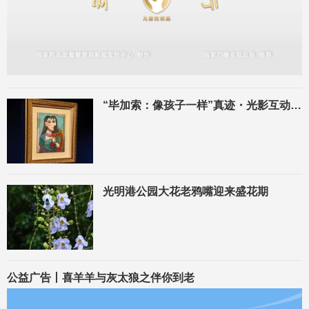
“毕加索：像孩子一样”真迹・光影互动艺术展在福州开展！
光明港公园大花老鸦嘴迎来盛花期
公益广告丨喜羊羊与灰太狼之伴你到老