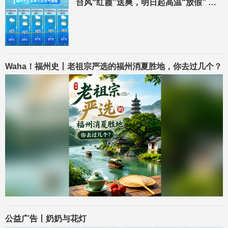
台风“红霞”送爽，明日起高温“放假” 清凉短暂“上岗”
Waha！福州史丨老祖宗严选的福州消夏胜地，你去过几个？
公益广告丨奶奶与花灯