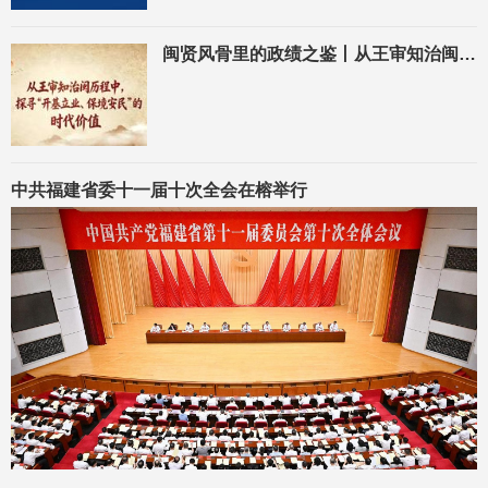
闽贤风骨里的政绩之鉴丨从王审知治闽历程中，探寻“开基立业、保境安民”的时代价值
中共福建省委十一届十次全会在榕举行