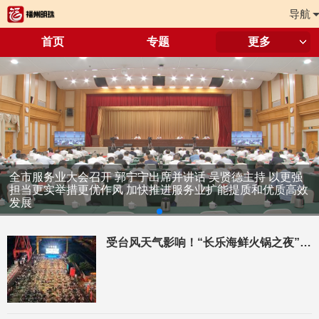
导航
首页
专题
更多
全市服务业大会召开 郭宁宁出席并讲话 吴贤德主持 以更强
担当更实举措更优作风 加快推进服务业扩能提质和优质高效
发展
受台风天气影响！“长乐海鲜火锅之夜”活动延期举办