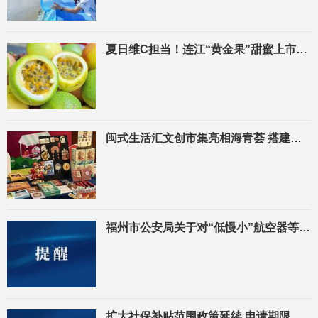
夏日维C担当！连江“黄金果”甜蜜上市，你尝鲜了吗？
闽式生活汇文创市集亮相海青荟 搭建两岸青年文化对话新平台
福州市公安局关于对“低慢小”航空器等飞行活动采取临时性行政措施的通告
扩大社保补贴范围政策延续 申请期限截至12月31日