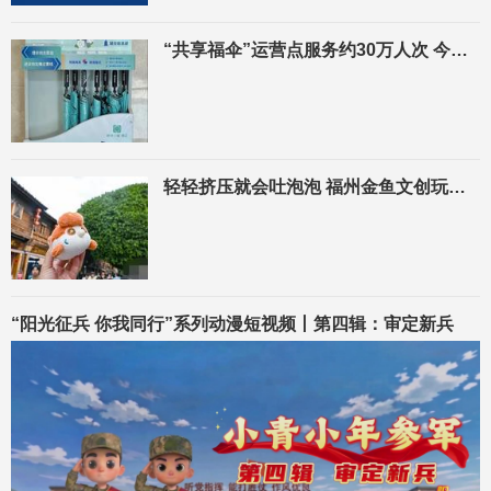
“共享福伞”运营点服务约30万人次 今年拟增500个
轻轻挤压就会吐泡泡 福州金鱼文创玩偶“福多多”出圈
“阳光征兵 你我同行”系列动漫短视频丨第四辑：审定新兵