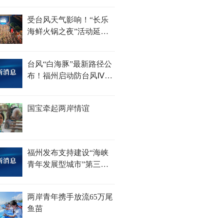
100杯......
受台风天气影响！“长乐
海鲜火锅之夜”活动延期
举办
台风“白海豚”最新路径公
布！福州启动防台风Ⅳ级
应急响应
国宝牵起两岸情谊
福州发布支持建设“海峡
青年发展型城市”第三批
措施
两岸青年携手放流65万尾
鱼苗