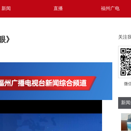
新闻
直播
福州广电
法眼》
关注
微
新闻