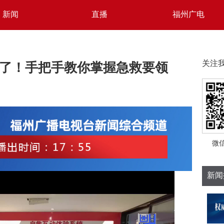
新闻
直播
福州广电
了！手把手教你掌握急救要领
关注
微
新闻