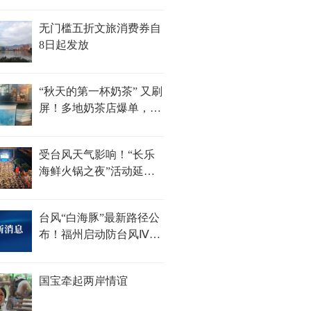
无门槛五折文旅消费券自
8日起发放
“秋天的第一杯奶茶” 又刷
屏！多地奶茶店爆单，福
州部分门店待制作订单超
100杯......
受台风天气影响！“长乐
海鲜火锅之夜”活动延期
举办
台风“白海豚”最新路径公
布！福州启动防台风Ⅳ级
应急响应
国宝牵起两岸情谊