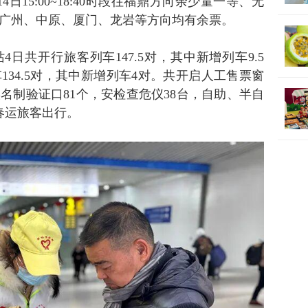
4日15:00~18:40时段往福鼎方向余少量一等、无
广州、中原、厦门、龙岩等方向均有余票。
日共开行旅客列车147.5对，其中新增列车9.5
34.5对，其中新增列车4对。共开启人工售票窗
实名制验证口81个，安检查危仪38台，自助、半自
春运旅客出行。