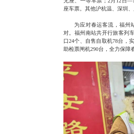
无座、一等车票；2月12日—1
座车票。其他沪杭温、深圳、
为应对春运客流，福州站4
对。福州南站共开行旅客列车1
口24个、自售自取机78台，
助检票闸机290台，全力保障