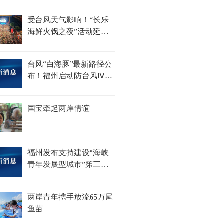
100杯......
受台风天气影响！“长乐
海鲜火锅之夜”活动延期
举办
台风“白海豚”最新路径公
布！福州启动防台风Ⅳ级
应急响应
国宝牵起两岸情谊
福州发布支持建设“海峡
青年发展型城市”第三批
措施
两岸青年携手放流65万尾
鱼苗