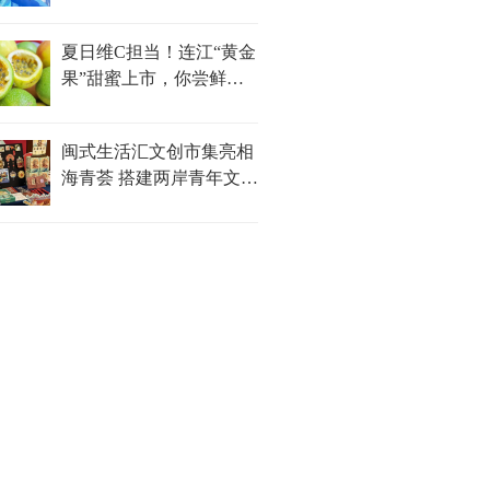
夏日维C担当！连江“黄金
果”甜蜜上市，你尝鲜了
吗？
闽式生活汇文创市集亮相
海青荟 搭建两岸青年文化
对话新平台