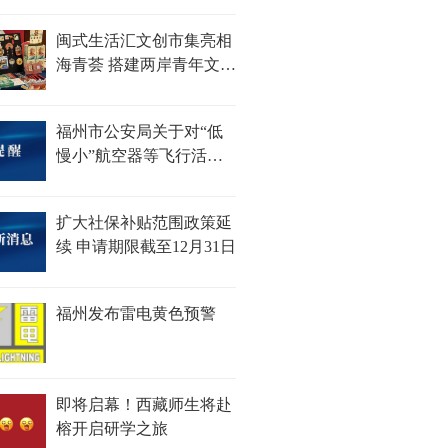
闽式生活汇文创市集亮相
海青荟 搭建两岸青年文化
对话新平台
福州市公安局关于对“低
慢小”航空器等飞行活动
采取临时性行政措施的通
告
扩大社保补贴范围政策延
续 申请期限截至12月31日
福州发布雷电黄色预警
即将启幕！西藏师生将赴
榕开启研学之旅