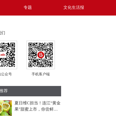
专题
文化生活报
我们
信公众号
手机客户端
推荐
夏日维C担当！连江“黄金
果”甜蜜上市，你尝鲜了
吗？