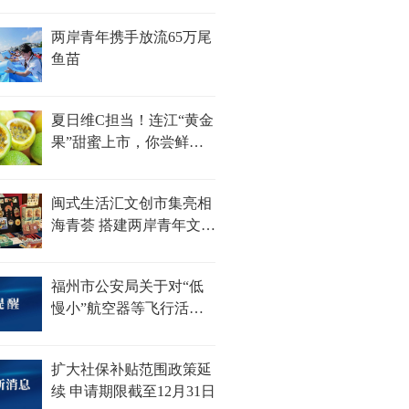
两岸青年携手放流65万尾
鱼苗
夏日维C担当！连江“黄金
果”甜蜜上市，你尝鲜了
吗？
闽式生活汇文创市集亮相
海青荟 搭建两岸青年文化
对话新平台
福州市公安局关于对“低
慢小”航空器等飞行活动
采取临时性行政措施的通
告
扩大社保补贴范围政策延
续 申请期限截至12月31日