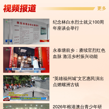
纪念林白水烈士就义100周
年座谈会举行
永泰塘前乡：赓续官烈红色
血脉 激活乡村振兴动能
“英雄福州城”文艺惠民演出
点燃螺洲古镇
2026年榕港澳台青少年研