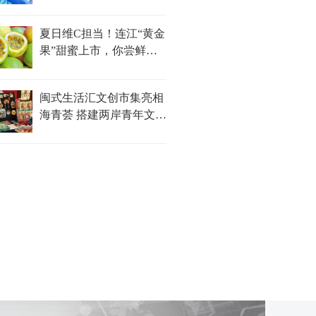
夏日维C担当！连江“黄金
果”甜蜜上市，你尝鲜了
吗？
闽式生活汇文创市集亮相
海青荟 搭建两岸青年文化
对话新平台