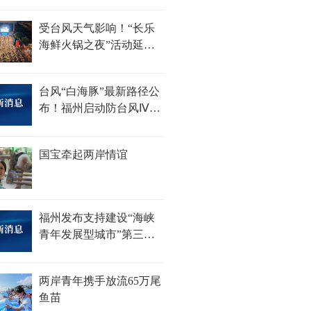
100杯......
受台风天气影响！“长乐
海鲜火锅之夜”活动延期
举办
台风“白海豚”最新路径公
布！福州启动防台风Ⅳ级
应急响应
国宝牵起两岸情谊
福州发布支持建设“海峡
青年发展型城市”第三批
措施
两岸青年携手放流65万尾
鱼苗