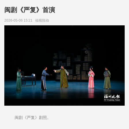
闽剧《严复》首演
2026-05-06 15:21
福视悦动
闽剧《严复》剧照。