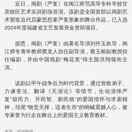
近日，闽剧《严复》在闽江师范高等专科学校甘
蔗校区艺术实训剧场首演。该剧是全国首部以闽剧艺
术塑造近代启蒙思想家严复形象的舞台作品，已入选
2024年度福建省文艺发展资金资助项目。
据悉，闽剧《严复》由著名导演刘作玉执导，闽
江师专青年教师窦龙人担任副导演，蔡玉榕副教授担
任编剧，并由中国戏剧“梅花奖”得主陈洪翔领衔主
演。
该剧以甲午战争后为时代背景，通过营救弟子、
力谏变法、翻译《天演论》等情节，生动演绎严
复“鼓民力、开民智、新民德”的爱国情怀与求索精
神，结尾“物竞天择，适者生存”的呐喊震撼人心，被
专家誉为行走在舞台上的爱国主义教育教材。
来源：福州晚报