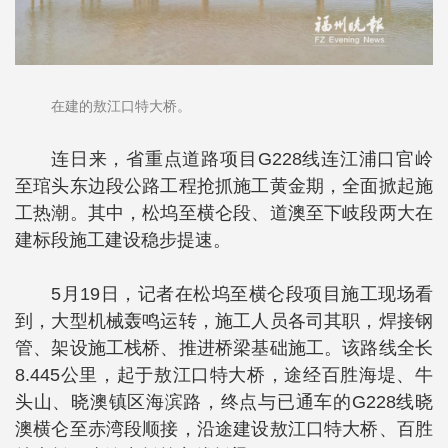
在建的敖江口特大桥。
连日来，省重点道路项目G228线连江浦口官岭
至琯头东边段公路工程抢抓施工黄金期，全面掀起施
工热潮。其中，松坞至横仑段、道澳至下岐段两大在
建标段施工建设稳步提速。
5月19日，记者在松坞至横仑段项目施工现场看
到，大型机械轰鸣运转，施工人员各司其职，焊接钢
管、架设施工栈桥、推进桥梁基础施工。该路线全长
8.445公里，起于敖江口特大桥，途经百胜海堤、牛
头山、晓澳镇区海滨路，终点与已通车的G228线晓
澳横仑至赤湾段顺接，沿途建设敖江口特大桥、百胜