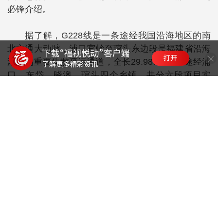
必锋介绍。
据了解，G228线是一条途经我国沿海地区的南
北交通大动脉，浦口官岭至琯头东边段是福建省沿海
港口的重要集散疏运通道，全长29.987公里，途经浦
口、东岱、晓澳、琯头四个乡镇，共分六段项目实
施，其中晓澳横仑至赤湾段、赤湾至道澳段、下岐至
东边段已完工。
来源：福州晚报
编辑：黄国伟
点赞 26