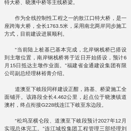
特大桥、晓澳中桥等主线桥梁。
作为全线控制性工程之一的敖江口特大桥，是一
座跨海大桥，全长1763.5米，采用南北两岸同步施工
方式，目前建设进展顺利。
“当前陆上桩基已基本完成，北岸钢栈桥已搭设
到主墩位置，南岸钢栈桥将于近日开始搭设，预计6
月15日抵达主墩作业面。”福建省金通建设集团有限
公司副总经理林裕青介绍。
道澳至下岐段同样建设正酣，路基、桥梁施工全
面铺开。该路段全长4.462公里，起点位于晓澳镇道
澳村，终点衔接G228线连江下岐至东边段。
“松坞至横仑段、道澳至下岐段预计2027年12月
实现总体完工。”连江城投集团工程管理三部经理刘