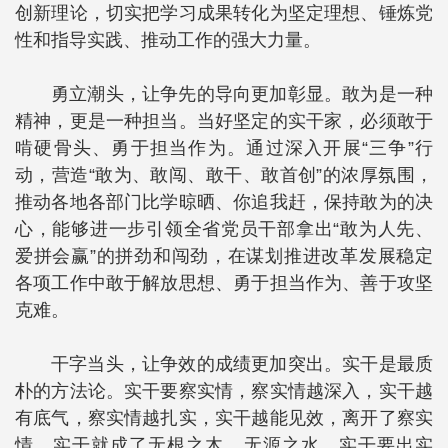
创新理论，切实把学习成果转化为坚定理想、锤炼党
性和指导实践、推动工作的强大力量。
勇立潮头，让争先的导向更加彰显。敢为是一种
精神，更是一种担当。当好坚定的实干家，必须敢于
啃硬骨头、勇于担当作为。通过深入开展“三争”行
动，营造“敢为、敢闯、敢干、敢首创”的浓厚氛围，
推动各地各部门比学晾晒、你追我赶，保持敢为的决
心，能够进一步引领全省党员干部拿出“敢为人先、
爱拼会赢”的拼劲和闯劲，在谋划推进改革发展稳定
各项工作中敢于解放思想、勇于担当作为、善于攻坚
克难。
干字当头，让争效的成绩更加突出。实干是最质
朴的方法论。实干要察实情，察实情越深入，实干越
有底气，察实情越扎实，实干越能见效，离开了察实
情，实干就成了无根之木、无源之水。实干要出实