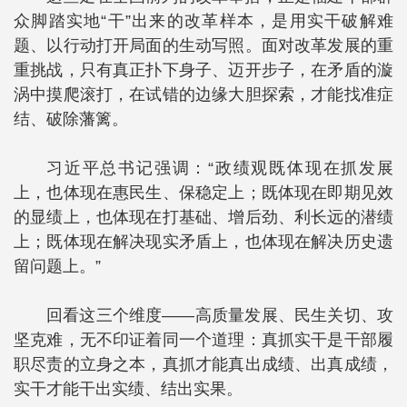
众脚踏实地“干”出来的改革样本，是用实干破解难
题、以行动打开局面的生动写照。面对改革发展的重
重挑战，只有真正扑下身子、迈开步子，在矛盾的漩
涡中摸爬滚打，在试错的边缘大胆探索，才能找准症
结、破除藩篱。
习近平总书记强调：“政绩观既体现在抓发展
上，也体现在惠民生、保稳定上；既体现在即期见效
的显绩上，也体现在打基础、增后劲、利长远的潜绩
上；既体现在解决现实矛盾上，也体现在解决历史遗
留问题上。”
回看这三个维度——高质量发展、民生关切、攻
坚克难，无不印证着同一个道理：真抓实干是干部履
职尽责的立身之本，真抓才能真出成绩、出真成绩，
实干才能干出实绩、结出实果。