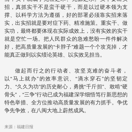
招，真抓实干不是蛮干硬干，而是以过硬本领为支
撑、以科学方法为遵循，好的部署必须靠实招来落
实，出实招就是要对症下药、精准施策。重实干、做
实功，最终都要体现在实际成效上，没有实效的实干
就是空忙一场。把人民群众的急难愁盼一件件解决
好，把高质量发展的“卡脖子”难题一个个攻克掉，才
能真正做到以实绩论英雄、以实效见担当。
做起而行之的行动者、攻坚克难的奋斗者，
以“马上就办”的效率意识、“滴水穿石”的坚韧定
力、“久久为功”的历史耐心，勇挑“千斤担”、敢啃“硬
骨头”，“三争”行动已成为福建深学细悟笃行新思想的
特色举措、全方位推动高质量发展的有力抓手。争优
争先争效，在八闽大地上蔚然成风。
来源：福建日报