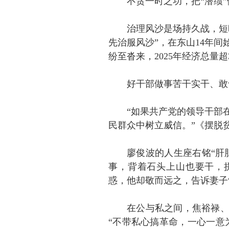
不贪一时之功，把“潜绩”
治理风沙是场持久战，短
先治服风沙”，在东山14年
纷至沓来，2025年经济总量
好干部做事苦干实干、敢
“如果共产党的领导干部
民群众中树立威信。”《摆脱
廖俊波的人生座右铭“肝
事，背着石头上山也要干，
惑，他却敬而远之，告诉妻子
在公与私之间，焦裕禄
“不带私心搞革命，一心一意