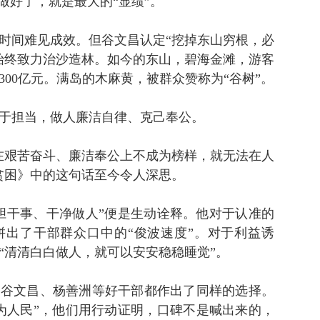
做好了，就是最大的“显绩”。
时间难见成效。但谷文昌认定“挖掉东山穷根，必
间始终致力治沙造林。如今的东山，碧海金滩，游客
超300亿元。满岛的木麻黄，被群众赞称为“谷树”。
于担当，做人廉洁自律、克己奉公。
在艰苦奋斗、廉洁奉公上不成为榜样，就无法在人
贫困》中的这句话至今令人深思。
胆干事、干净做人”便是生动诠释。他对于认准的
拼出了干部群众口中的“俊波速度”。对于利益诱
“清清白白做人，就可以安安稳稳睡觉”。
、谷文昌、杨善洲等好干部都作出了同样的选择。
为人民”，他们用行动证明，口碑不是喊出来的，