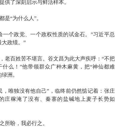
提供了深刻启示与鲜活样本。
都是“为什么人”。
验一个政党、一个政权性质的试金石。”习近平总
最大政绩。”
，老百姓苦不堪言。谷文昌为此大声疾呼：“不把
干什么！”他带领群众广种木麻黄，把“神仙都难
的绿洲。
民，唯独没有他自己”，临终前仍然惦记着：张庄
的庄稼淹了没有、秦寨的盐碱地上麦子长势如
之所盼，我必行之。