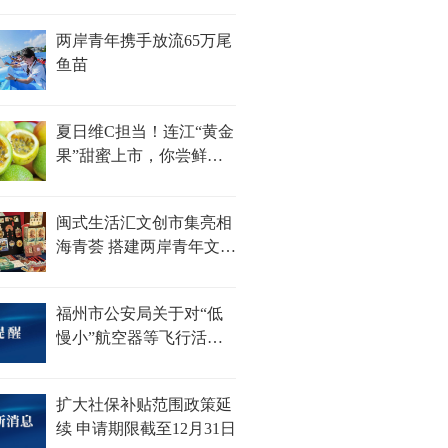
两岸青年携手放流65万尾
鱼苗
夏日维C担当！连江“黄金
果”甜蜜上市，你尝鲜了
吗？
闽式生活汇文创市集亮相
海青荟 搭建两岸青年文化
对话新平台
福州市公安局关于对“低
慢小”航空器等飞行活动
采取临时性行政措施的通
告
扩大社保补贴范围政策延
续 申请期限截至12月31日