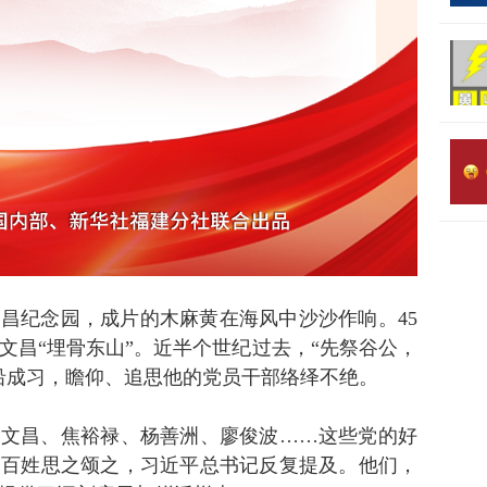
昌纪念园，成片的木麻黄在海风中沙沙作响。45
文昌“埋骨东山”。近半个世纪过去，“先祭谷公，
沿成习，瞻仰、追思他的党员干部络绎不绝。
谷文昌、焦裕禄、杨善洲、廖俊波……这些党的好
，百姓思之颂之，习近平总书记反复提及。他们，