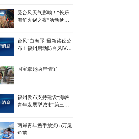
100杯......
受台风天气影响！“长乐
海鲜火锅之夜”活动延期
举办
台风“白海豚”最新路径公
布！福州启动防台风Ⅳ级
应急响应
国宝牵起两岸情谊
福州发布支持建设“海峡
青年发展型城市”第三批
措施
两岸青年携手放流65万尾
鱼苗