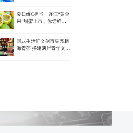
夏日维C担当！连江“黄金
果”甜蜜上市，你尝鲜了
吗？
闽式生活汇文创市集亮相
海青荟 搭建两岸青年文化
对话新平台