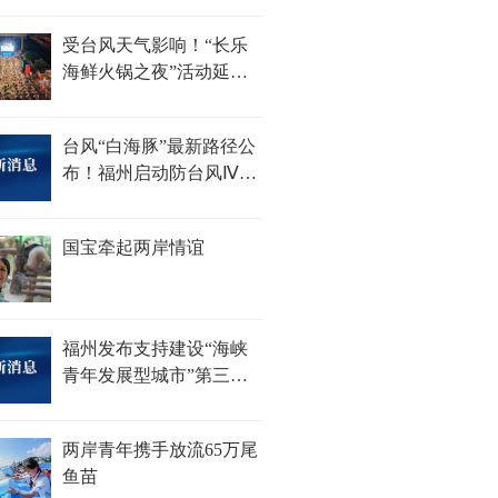
100杯......
受台风天气影响！“长乐
海鲜火锅之夜”活动延期
举办
台风“白海豚”最新路径公
布！福州启动防台风Ⅳ级
应急响应
国宝牵起两岸情谊
福州发布支持建设“海峡
青年发展型城市”第三批
措施
两岸青年携手放流65万尾
鱼苗