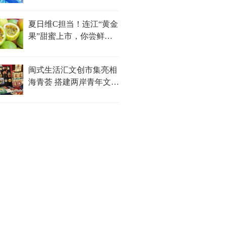
夏日维C担当！连江“黄金
果”甜蜜上市，你尝鲜了
吗？
闽式生活汇文创市集亮相
海青荟 搭建两岸青年文化
对话新平台