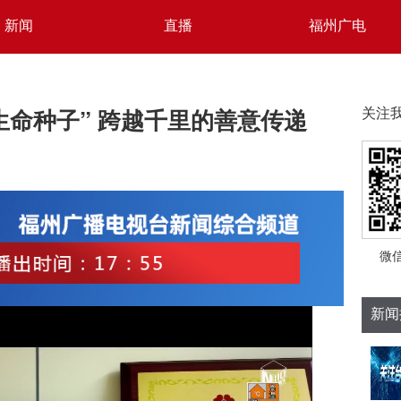
新闻
直播
福州广电
生命种子” 跨越千里的善意传递
关注
微
新闻