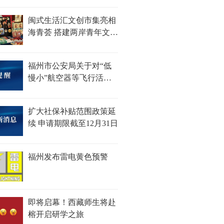
闽式生活汇文创市集亮相
海青荟 搭建两岸青年文化
对话新平台
福州市公安局关于对“低
慢小”航空器等飞行活动
采取临时性行政措施的通
告
扩大社保补贴范围政策延
续 申请期限截至12月31日
福州发布雷电黄色预警
即将启幕！西藏师生将赴
榕开启研学之旅