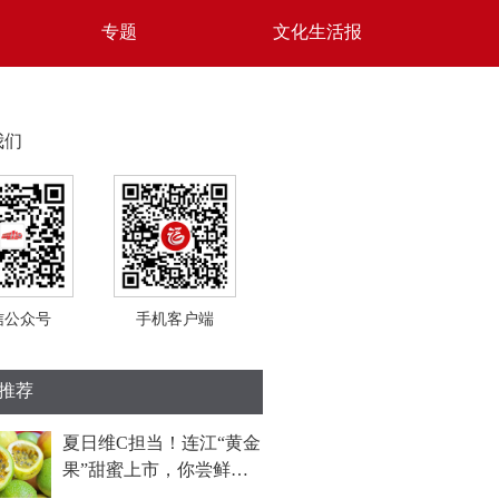
专题
文化生活报
我们
信公众号
手机客户端
推荐
夏日维C担当！连江“黄金
果”甜蜜上市，你尝鲜了
吗？