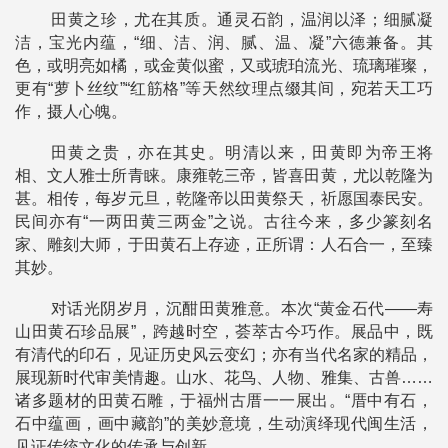
田黄之珍，尤在其质。通灵石韵，温润以泽；细腻凝
洁，宝光内蕴，“细、洁、润、腻、温、凝”六德兼备。其
色，或明亮如橘，或金黄似蜜，又或琥珀流光、琉璃璀璨，
更有“萝卜丝纹”“红筋格”等天然纹理点缀其间，宛若天工巧
作，摄人心魄。
田黄之贵，亦在其史。明清以来，田黄即为帝王将
相、文人雅士所青睐。康雍乾三帝，皆喜田黄，尤以乾隆为
甚。相传，每岁元旦，乾隆帝以田黄祭天，祈愿国泰民安。
民间亦有“一两田黄三两金”之说。古往今来，多少篆刻名
家、雕刻大师，于田黄石上存迹，正所谓：人石合一，至臻
其妙。
对话光阴岁月，沉酣田黄雅意。本次“黄金石代——寿
山田黄石珍品展”，跨越时空，荟萃古今巧作。展品中，既
有清代的印石，见证历史风云变幻；亦有当代名家的精品，
展现新时代审美情趣。山水、花鸟、人物、雅集、古兽……
诸多题材的田黄石雕，于福州古厝一一展出。“厝中有石，
石中蕴画，画中藏韵”的美妙意境，生动演绎现代闽生活，
见证传统文化的传承与创新。