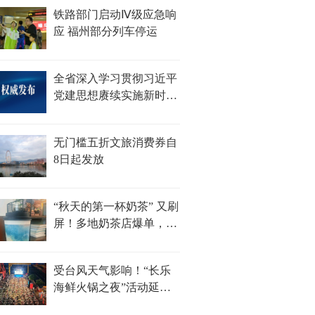
铁路部门启动Ⅳ级应急响
应 福州部分列车停运
全省深入学习贯彻习近平
党建思想赓续实施新时
代“堡垒工程”推进会召开
无门槛五折文旅消费券自
8日起发放
“秋天的第一杯奶茶” 又刷
屏！多地奶茶店爆单，福
州部分门店待制作订单超
100杯......
受台风天气影响！“长乐
海鲜火锅之夜”活动延期
举办