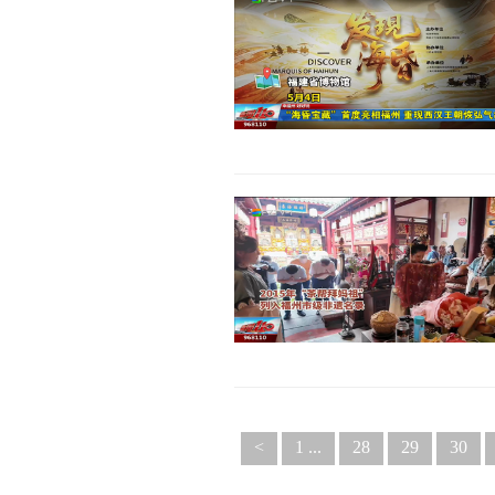
<
1 ...
28
29
30