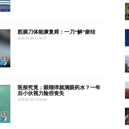
筋膜刀体能康复师：一刀“解”瘀结
2026-05-09 13:58:37
医探究竟：眼睛痒就滴眼药水？一年
后小伙视力险些丧失
2026-05-09 13:59:40