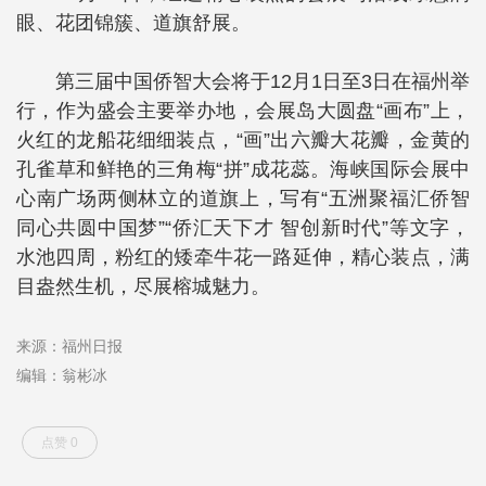
眼、花团锦簇、道旗舒展。
第三届中国侨智大会将于12月1日至3日在福州举
行，作为盛会主要举办地，会展岛大圆盘“画布”上，
火红的龙船花细细装点，“画”出六瓣大花瓣，金黄的
孔雀草和鲜艳的三角梅“拼”成花蕊。海峡国际会展中
心南广场两侧林立的道旗上，写有“五洲聚福汇侨智
同心共圆中国梦”“侨汇天下才 智创新时代”等文字，
水池四周，粉红的矮牵牛花一路延伸，精心装点，满
目盎然生机，尽展榕城魅力。
来源：福州日报
编辑：翁彬冰
点赞 0