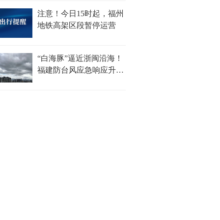
注意！今日15时起，福州
地铁高架区段暂停运营
“白海豚”逼近浙闽沿海！
福建防台风应急响应升至
Ⅱ级！