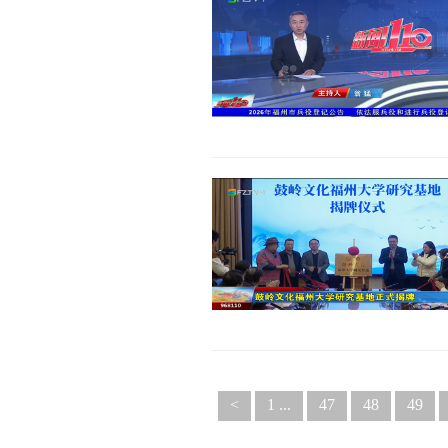
<
1 ...
47
48
49