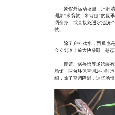
象馆外运动场里，汩汩
洲象“米翁敦”“米翁娜”的夏
洒全身，或直接跑进水池洗
仗。
除了户外戏水，西瓜也是
会立刻凑上前大快朵颐，憨态
鹿馆、猛兽馆等场馆装有
场馆，两台环保空调24小时
绍，除了空调降温，这些场馆