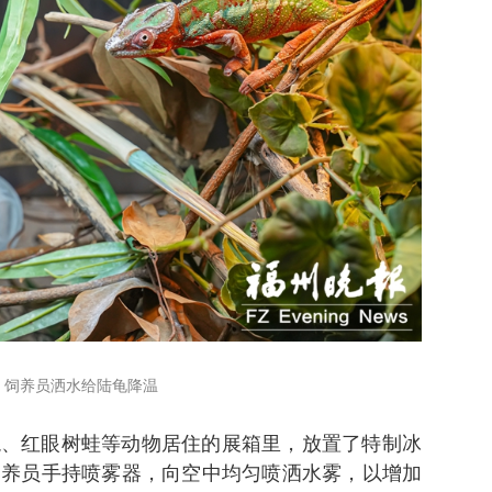
饲养员洒水给陆龟降温
龙、红眼树蛙等动物居住的展箱里，放置了特制冰
饲养员手持喷雾器，向空中均匀喷洒水雾，以增加