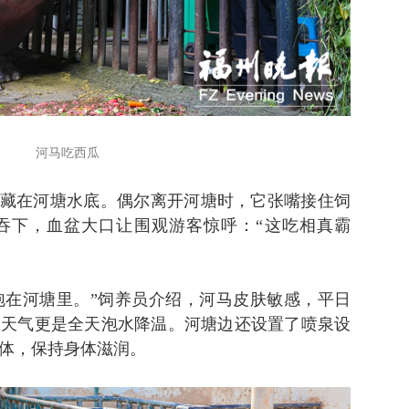
河马吃西瓜
潜藏在河塘水底。偶尔离开河塘时，它张嘴接住饲
吞下，血盆大口让围观游客惊呼：“这吃相真霸
天泡在河塘里。”饲养员介绍，河马皮肤敏感，平日
温天气更是全天泡水降温。河塘边还设置了喷泉设
体，保持身体滋润。