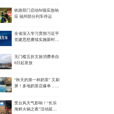
铁路部门启动Ⅳ级应急响
应 福州部分列车停运
全省深入学习贯彻习近平
党建思想赓续实施新时
代“堡垒工程”推进会召开
无门槛五折文旅消费券自
8日起发放
“秋天的第一杯奶茶” 又刷
屏！多地奶茶店爆单，福
州部分门店待制作订单超
100杯......
受台风天气影响！“长乐
海鲜火锅之夜”活动延期