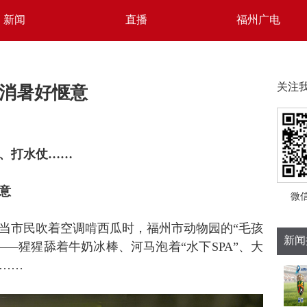
新闻
直播
福州广电
”消暑好惬意
关注
、打水仗……
意
微
当市民吹着空调啃西瓜时，福州市动物园的“毛孩
新闻
—猩猩舔着牛奶冰棒、河马泡着“水下SPA”、大
……