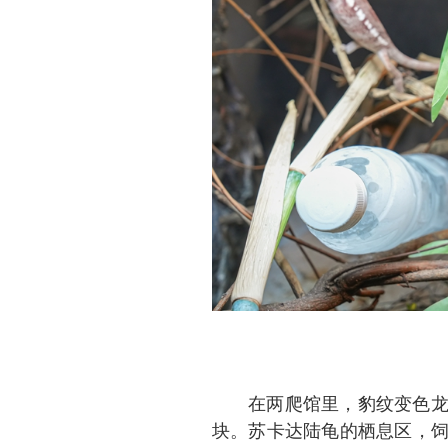
在两爬馆里，豹纹变色
块。苏卡达陆龟的栖息区，