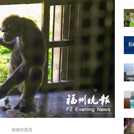
猩猩吃西瓜