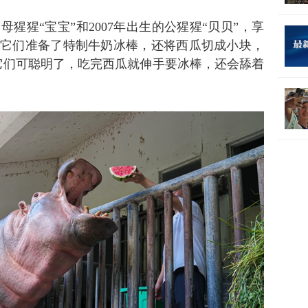
母猩猩“宝宝”和2007年出生的公猩猩“贝贝”，享
为它们准备了特制牛奶冰棒，还将西瓜切成小块，
“它们可聪明了，吃完西瓜就伸手要冰棒，还会舔着